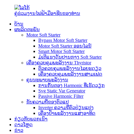
ຄູ່ຮ່ວມງານໄຟຟ້າມືອາຊີບຂອງທ່ານ
ບ້ານ
ຜະລິດຕະພັນ
Motor Soft Starter
Bypass Motor Soft Starter
Motor Soft Starter ອອນໄລນ໌
Smart Motor Soft Starter
ມໍເຕີແຮງດັນປານກາງ Soft Starter
ເຄື່ອງຄວບຄຸມພະລັງງານ Thyristor
ຕົວຄວບຄຸມພະລັງງານໄລຍະດຽວ
ເຄື່ອງຄວບຄຸມພະລັງງານສາມເຟດ
ຄຸນນະພາບພະລັງງານ
ການກັ່ນຕອງ Harmonic ທີ່ເຮັດວຽກ
Svg Static Var Generator
Passive Harmonic Filter
ຂັບຄວາມຖີ່ຂອງຕົວແປ
Inverter ຄວາມຖີ່ຕົວປ່ຽນແປງ
ເຄື່ອງປ້ຳພະລັງງານແສງອາທິດ
ກ່ຽວ​ກັບ​ພວກ​ເຮົາ
ດາວໂຫຼດ
ຂ່າວ