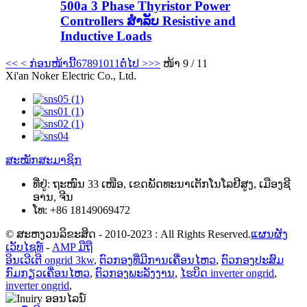
500a 3 Phase Thyristor Power
Controllers ສໍາລັບ Resistive and
Inductive Loads
<<
< ກ່ອນໜ້ານີ້
6
7
8
9
10
11
ຕໍ່ໄປ >
>>
ໜ້າ 9 / 11
Xi'an Noker Electric Co., Ltd.
ສະໝັກສະມາຊິກ
ທີ່ຢູ່:
ຖະໜົນ 33 ເໜືອ, ເຂດພັດທະນາເຕັກໂນໂລຢີສູງ, ເມືອງຊີ
ອານ, ຈີນ
ໂທ:
+86 18149069472
© ສະຫງວນລິຂະສິດ - 2010-2023 : All Rights Reserved.
ແຜນຜັງ
ເວັບໄຊທ໌
-
AMP ມືຖື
ອິນເວີເຕີ ongrid 3kw
,
ຕົວກອງທີ່ມີການເຄື່ອນໄຫວ
,
ຕົວກອງປະສົມ
ກົມກຽວເຄື່ອນໄຫວ
,
ຕົວກອງພະລັງງານ
,
ໄຮບິດ inverter ongrid
,
inverter ongrid
,