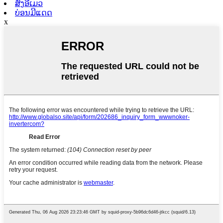
ສົ່ງອີເມວ
ບ່ອນມີແດດ
x