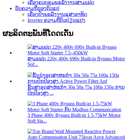
ເຄື່ອງຄວບຄຸມພະລັງງານສາມເຟດ
ຂັບຄວາມຖີ່ຂອງຕົວແປ
ເຄື່ອງປ້ຳພະລັງງານແສງອາທິດ
Inverter ຄວາມຖີ່ຕົວປ່ຽນແປງ
ຜະລິດຕະພັນທີ່ໂດດເດັ່ນ
ສາມເຟດ 220v 400v 690v Built-in Bypass Motor
Sof...
ຊັ້ນສູງອຸດສາຫະກໍາ 30a 50a 75a 100a 150a ການ
ປົກປ້ອງສູງ ...
3 Phase 400v Bypass Built-in 1.5-75kW Motor
Soft Sta...