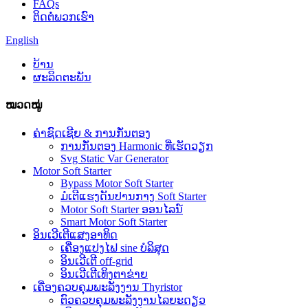
FAQs
ຕິດ​ຕໍ່​ພວກ​ເຮົາ
English
ບ້ານ
ຜະລິດຕະພັນ
ໝວດໝູ່
ຄ່າຊົດເຊີຍ & ການກັ່ນຕອງ
ການກັ່ນຕອງ Harmonic ທີ່ເຮັດວຽກ
Svg Static Var Generator
Motor Soft Starter
Bypass Motor Soft Starter
ມໍເຕີແຮງດັນປານກາງ Soft Starter
Motor Soft Starter ອອນໄລນ໌
Smart Motor Soft Starter
ອິນເວີເຕີແສງອາທິດ
ເຄື່ອງແປງໄຟ sine ບໍລິສຸດ
ອິນເວີເຕີ off-grid
ອິນເວີເຕີເທິງຕາຂ່າຍ
ເຄື່ອງຄວບຄຸມພະລັງງານ Thyristor
ຕົວຄວບຄຸມພະລັງງານໄລຍະດຽວ